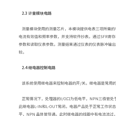
2.3 计量模块电路
测量模块使用的测量芯片，本模块提供电表三项所需的
电流有效值和频率参数，并支持软件抄表。通过SFR寄
参数和读取仪表参数。测量结果通过仪表的仪表脉冲输出F
较。
2.4 继电器控制电路
该系统使用继电器来控制电器的开/关。继电器是常用
正常情况下，处理器的I/O口为低电平，NPN三极管
此继电器L-IN和L-OUT常闭。电器产品处于正常工作状
平，NPN 晶体管导通。此时继电器的线圈中有电流流过，故