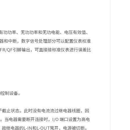
有功功率、无功功率和无功电能、电压有效值、
存器和中断，数字信号处理部分可以配置仪表校准
R/QF引脚输出，可直接接标准仪表进行误差比
的控制设备。
处于截止状态。此时没有电流流过继电器线圈，因
态。当电器需要断开连接时，I/O 端口设置为高电
继电器的L-IN和L-OUT常开，电源被切断。